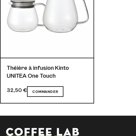
Théière à infusion Kinto
UNITEA One Touch
32,50
€
19,00
€
COMMANDER
COM