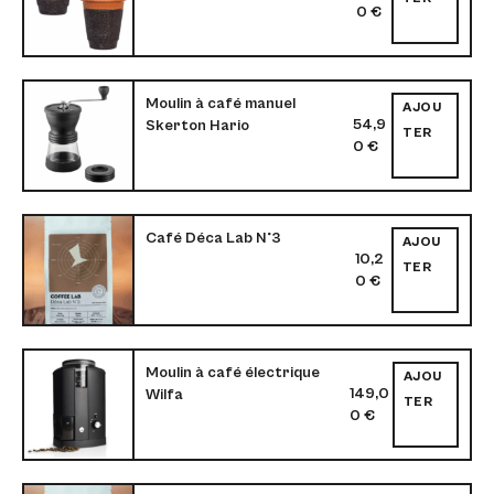
0
€
Moulin à café manuel
AJOU
54,9
Skerton Hario
TER
0
€
Café Déca Lab N°3
AJOU
10,2
TER
0
€
Moulin à café électrique
AJOU
149,0
Wilfa
TER
0
€