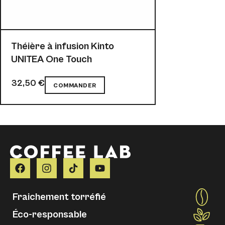
Théière à infusion Kinto
UNITEA One Touch
32,50
€
19,00
€
COMMANDER
COM
Fraichement torréfié
Éco-responsable