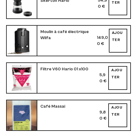
54,9
Skerton Hario
TER
0
€
Moulin à café électrique
AJOU
149,0
Wilfa
TER
0
€
Filtre V60 Hario 01 x100
AJOU
5,9
TER
0
€
Café Massai
AJOU
9,8
TER
0
€