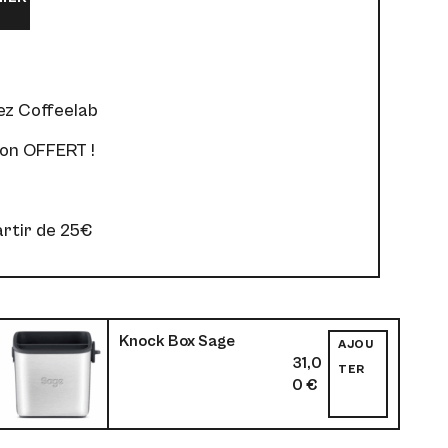
ez Coffeelab
ion OFFERT !
artir de 25€
Knock Box Sage
AJOU
31,0
TER
0
€