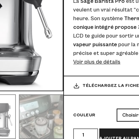
La
Sage Barista Pro
est u
veulent un vrai résultat “
heure. Son système
Therm
conique intégré propose
LCD te guide pour sortir u
vapeur
puissante
pour la 
précise et super agréable 
Voir plus de détails
TÉLÉCHARGEZ LA FICHE
COULEUR
AJOUTER AU PA