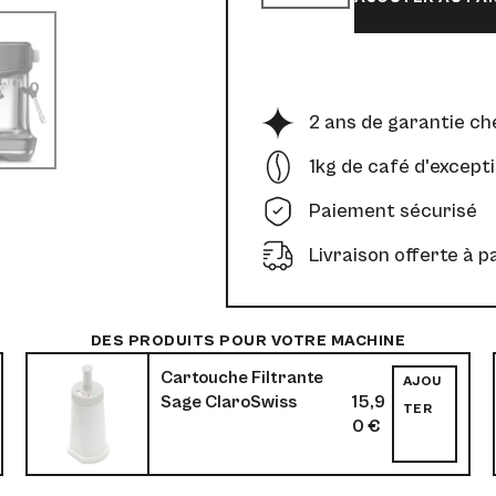
2 ans de garantie ch
1kg de café d'except
Paiement sécurisé
Livraison offerte à p
DES PRODUITS POUR VOTRE MACHINE
Cartouche Filtrante
AJOU
Sage ClaroSwiss
15,9
TER
0
€