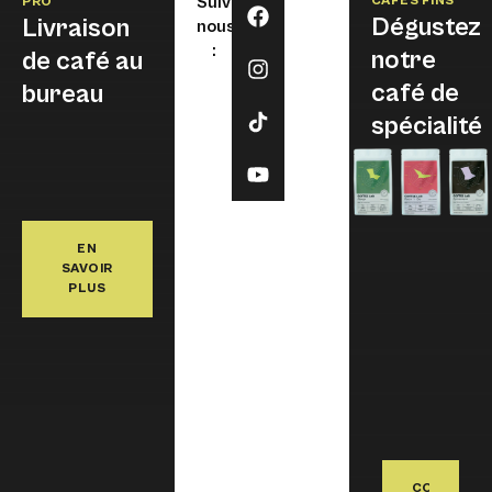
Suivez-
CAFÉS FINS
PRO
Dégustez
Livraison
nous
:
notre
de café au
café de
bureau
spécialité
EN
SAVOIR
PLUS
COMMAND